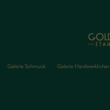
Galerie Schmuck
Galerie Handwerkliche
Armreif
925/-
Silber,
900/-
Gelbgold, 1