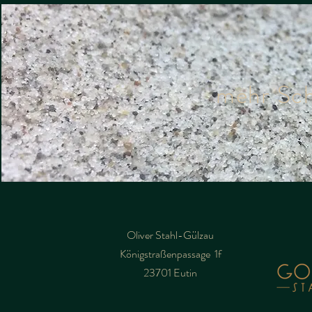
mehr Sc
Oliver Stahl-Gülzau
Königstraßenpassage 1f
23701 Eutin