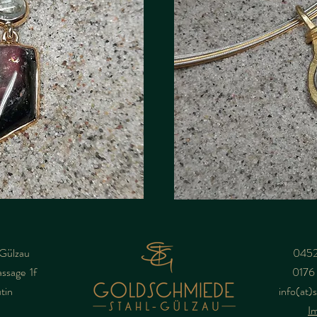
-Gülzau
0452
ssage 1f
0176 
tin
info(at)
I