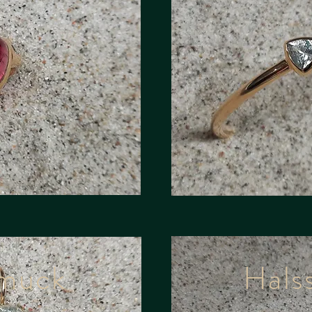
muck
Hals