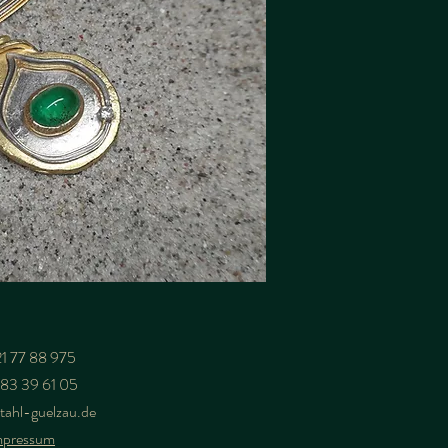
1 77 88 975
83 39 61 05
stahl-guelzau.de
mpressum